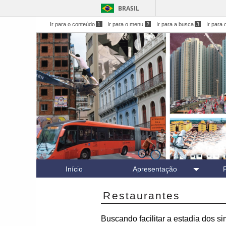
BRASIL
Ir para o conteúdo
1
Ir para o menu
2
Ir para a busca
3
Ir para 
Início
Apresentação
Restaurantes
Buscando facilitar a estadia dos s