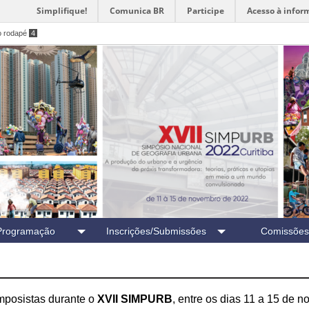
Simplifique!
Comunica BR
Participe
Acesso à infor
o rodapé
4
Programação
Inscrições/Submissões
Comissões
imposistas durante o
XVII SIMPURB
, entre os dias 11 a 15 de